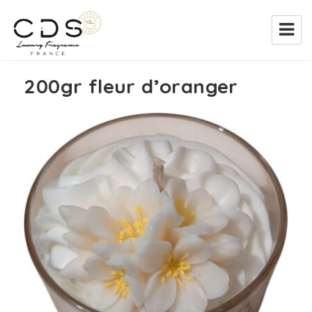
CDS France
200gr fleur d’oranger