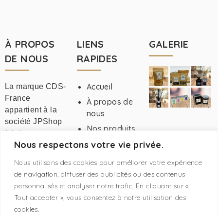
À PROPOS
LIENS
GALERIE
DE NOUS
RAPIDES
Accueil
La marque CDS-
France
À propos de
appartient à la
nous
société JPShop
Nos produits
fabricant
Devenir VDI
Nous respectons votre vie privée.
Français de
CDS-France
produits de
Nous utilisons des cookies pour améliorer votre expérience
senteur et
Mentions
de navigation, diffuser des publicités ou des contenus
cosmétiques.
légales
personnalisés et analyser notre trafic. En cliquant sur «
Contact
Tout accepter », vous consentez à notre utilisation des
cookies.