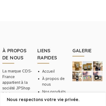
À PROPOS
LIENS
GALERIE
DE NOUS
RAPIDES
Accueil
La marque CDS-
France
À propos de
appartient à la
nous
société JPShop
Nos produits
fabricant
Devenir VDI
Nous respectons votre vie privée.
Français de
CDS-France
produits de